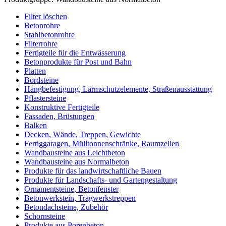
Filter löschen
Betonrohre
Stahlbetonrohre
Filterrohre
Fertigteile für die Entwässerung
Betonprodukte für Post und Bahn
Platten
Bordsteine
Hangbefestigung, Lärmschutzelemente, Straßenausstattung
Pflastersteine
Konstruktive Fertigteile
Fassaden, Brüstungen
Balken
Decken, Wände, Treppen, Gewichte
Fertiggaragen, Mülltonnenschränke, Raumzellen
Wandbausteine aus Leichtbeton
Wandbausteine aus Normalbeton
Produkte für das landwirtschaftliche Bauen
Produkte für Landschafts- und Gartengestaltung
Ornamentsteine, Betonfenster
Betonwerkstein, Tragwerkstreppen
Betondachsteine, Zubehör
Schornsteine
Produkte aus Porenbeton