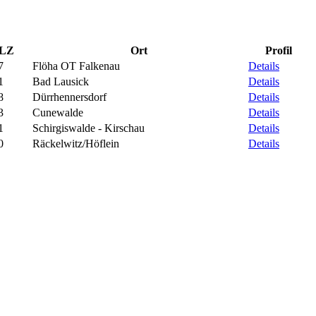
LZ
Ort
Profil
7
Flöha OT Falkenau
Details
1
Bad Lausick
Details
8
Dürrhennersdorf
Details
3
Cunewalde
Details
1
Schirgiswalde - Kirschau
Details
0
Räckelwitz/Höflein
Details