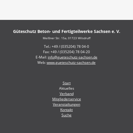
Güteschutz Beton- und Fertigteilwerke Sachsen e. V.
Meißner Str. 15a, 01723 Wilsdruff
Tel.: +49 / (035204) 78 04-0
Fax: +49 / (035204) 78 04-20
E-Mail:
info@gueteschutz-sachsen.de
Web:
www.gueteschutz-sachsen.de
Navigation
Start
überspringen
Aktuelles
Verband
Mitgliederservice
Veranstaltungen
Kontakt
Suche