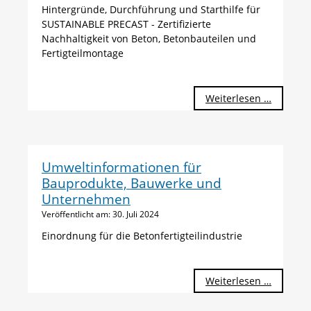
Hintergründe, Durchführung und Starthilfe für
SUSTAINABLE PRECAST - Zertifizierte
Nachhaltigkeit von Beton, Betonbauteilen und
Fertigteilmontage
Podcast
Weiterlesen …
TalkConc
zum
Thema
"Zertifiz
Umweltinformationen für
Nachhalt
Bauprodukte, Bauwerke und
Unternehmen
Veröffentlicht am:
30. Juli 2024
Einordnung für die Betonfertigteilindustrie
Umwelti
Weiterlesen …
für
Bauprod